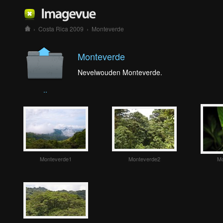
›
Costa Rica 2009
›
Monteverde
Monteverde
Nevelwouden Monteverde.
..
Monteverde1
Monteverde2
Mo