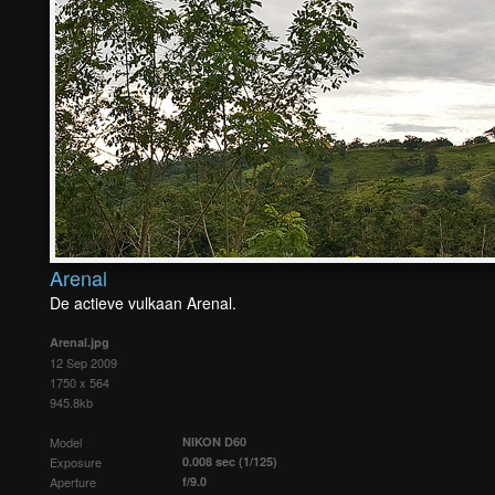
Arenal
De actieve vulkaan Arenal.
Arenal.jpg
12 Sep 2009
1750 x 564
945.8kb
Model
NIKON D60
Exposure
0.008 sec (1/125)
Aperture
f/9.0