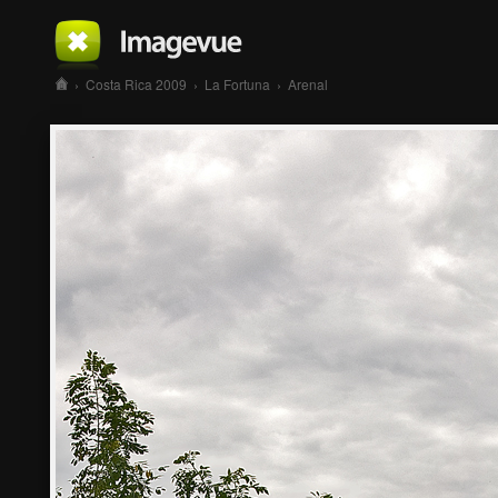
›
Costa Rica 2009
›
La Fortuna
›
Arenal